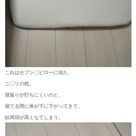
これはセブン〇ピローに似た、
ニ〇リの枕。
寝返りが打ちにくいのと、
寝てる間に体が下に下がってきて、
結局頭が高くなてしまう。