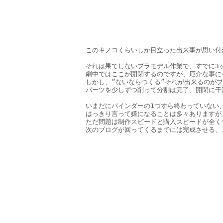
このキノコくらいしか目立った出来事が思い付
それは果てしないプラモデル作業で、すでに3
劇中ではここが開閉するのですが、厄介な事に
しかし、”ないならつくる”それが出来るのがプ
パーツを少しずつ削って分割は完了、開閉に干
いまだにバインダーの1つすら終わっていない
はっきり言って嫌になることは多々ありますが
ただ問題は制作スピードと購入スピードが全く