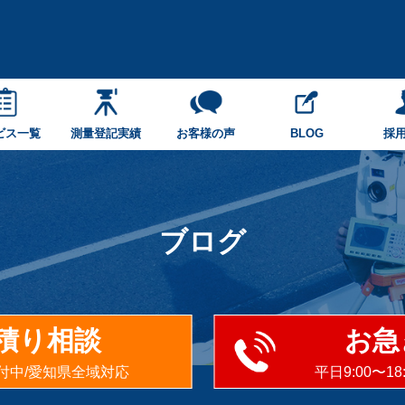
ビス一覧
測量登記実績
お客様の声
BLOG
採
ブログ
積り相談
お急
受付中/愛知県全域対応
平日9:00〜1