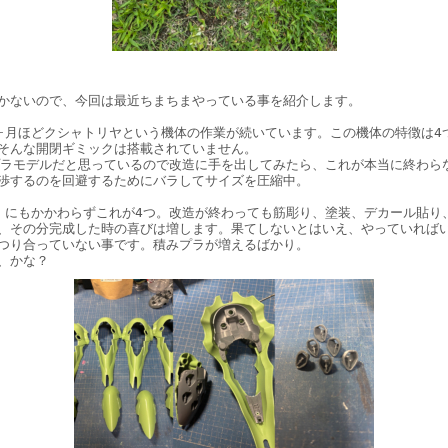
かないので、今回は最近ちまちまやっている事を紹介します。

ヶ月ほどクシャトリヤという機体の作業が続いています。この機体の特徴は4つ
そんな開閉ギミックは搭載されていません。

ラモデルだと思っているので改造に手を出してみたら、これが本当に終わらない
渉するのを回避するためにバラしてサイズを圧縮中。

、にもかかわらずこれが4つ。改造が終わっても筋彫り、塗装、デカール貼り、
、その分完成した時の喜びは増します。果てしないとはいえ、やっていればい
つり合っていない事です。積みプラが増えるばかり。
